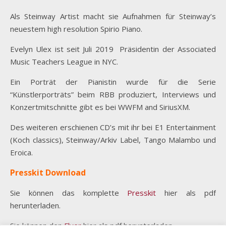
Als Steinway Artist macht sie Aufnahmen für Steinway’s
neuestem high resolution Spirio Piano.
Evelyn Ulex ist seit Juli 2019
Präsidentin der Associated
Music Teachers League in NYC.
Ein Porträt der Pianistin wurde für die Serie
“Künstlerporträts” beim RBB produziert, Interviews und
Konzertmitschnitte gibt es bei WWFM and SiriusXM.
Des weiteren erschienen CD’s mit ihr bei E1 Entertainment
(Koch classics), Steinway/Arkiv Label, Tango Malambo und
Eroica.
Presskit Download
Sie können das komplette
Presskit
hier als pdf
herunterladen.
Sie können den
Flyer
hier als pdf herunterladen.